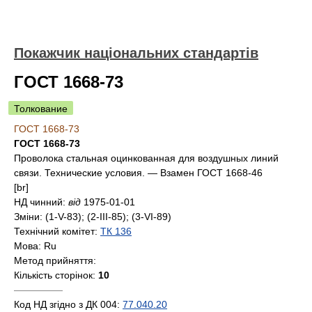
Покажчик національних стандартів
ГОСТ 1668-73
Толкование
ГОСТ 1668-73
ГОСТ 1668-73
Проволока стальная оцинкованная для воздушных линий
связи. Технические условия. — Взамен ГОСТ 1668-46
[br]
НД чинний:
від
1975-01-01
Зміни:
(1-V-83); (2-III-85); (3-VI-89)
Технічний комітет:
ТК 136
Мова:
Ru
Метод прийняття:
Кількість сторінок:
10
—————
Код НД згідно з ДК 004:
77.040.20